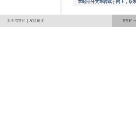
本站部分文章转载于网上，版权
关于鸿雪径
|
友情链接
鸿雪径 ww