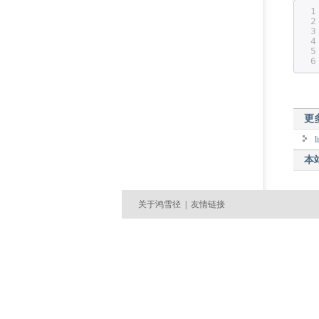
1
2
3
4
5
6
更
本
关于鸿雪径
|
友情链接