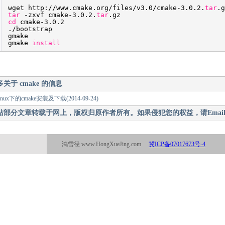
wget http:
//www
.cmake.org
/files/v3
.0
/cmake-3
.0.2.
tar
.g
tar
-zxvf cmake-3.0.2.
tar
.gz
cd
cmake-3.0.2
.
/bootstrap
gmake
gmake
install
多关于
cmake
的信息
linux下的cmake安装及下载
(2014-09-24)
站部分文章转载于网上，版权归原作者所有。如果侵犯您的权益，请Email
鸿雪径 www.HongXueJing.com
冀ICP备07017673号-4