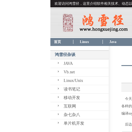
欢迎访问鸿雪径，这里介绍软件相关技术、动态
首页
Linux
Java
鸿雪径杂谈
JAVA
Vb.net
Linux/Unix
读书笔记
移动开发
今天编
互联网
各样的m
编译my
杂七杂八
单片机开发
后边