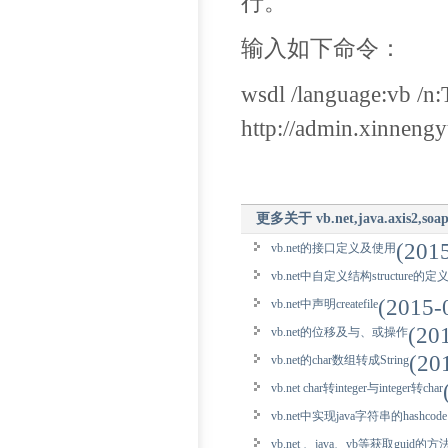
行。
输入如下命令：
wsdl /language:vb /n:
http://admin.xinneng
更多关于
vb.net,java.axis2,soa
(201
vb.net的接口定义及使用
vb.net中自定义结构structure的
(2015-
vb.net中声明createfile
(20
vb.net的位移及与、或操作
(20
vb.net的char数组转成String
vb.net char转integer与integer转char
vb.net中实现java字符串的hashcode
vb.net 、java、vb等获取guid的方