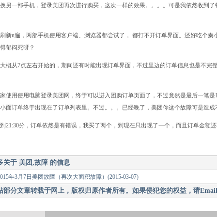
换另一部手机，登录美团再次进行购买，这次一样的效果。。。。可是我依然收到了
新n遍，两部手机使用客户端、浏览器都尝试了， 都打不开订单界面。还好吃个秦小
得郁闷死呀？
概从7点左右开始的，期间还有时能出现订单界面，不过里边的订单信息也是不完整
使用使用电脑登录美团网，终于可以进入团购订单页面了，不过竟然是最后一笔是1
秦小面订单终于出现在了订单列表里。不过。。。已经晚了，美团你这个故障可是造成
21:30分，订单依然是有错误，我买了两个，到现在只出现了一个，而且订单金额
多关于
美团,故障
的信息
2015年3月7日美团故障（再次大面积故障）
(2015-03-07)
站部分文章转载于网上，版权归原作者所有。如果侵犯您的权益，请Email