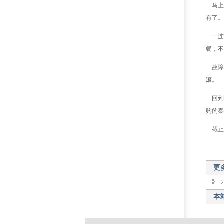
马上
有了。
一连刷
餐，不
故障大
滚。
回到家
购的
截止到
更
本