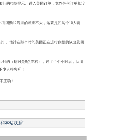
银行的扣款提示。进入美团订单，竟然任何订单都没
面团购和店里的差距不大，这要是团购个10人套
的， 估计在那个时间美团正在进行数据的恢复及回
0月的（这时是9点左右），过了半个小时后，我团
不少人损失呀！
还不正确！
和本站联系!