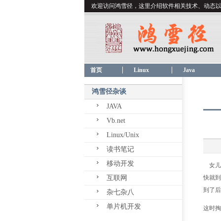
欢迎访问鸿雪径，这里介绍软件相关技术、动态
首页
Linux
Java
鸿雪径杂谈
JAVA
Vb.net
Linux/Unix
读书笔记
移动开发
女儿今
互联网
快就到
到了后
杂七杂八
单片机开发
这时掏