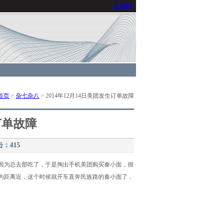
邮费网
首页
>
杂七杂八
> 2014年12月14日美团发生订单故障
订单故障
击：
415
因为总去那吃了，于是掏出手机美团购买秦小面，很
为距离近，这个时候就开车直奔民族路的秦小面了，
。